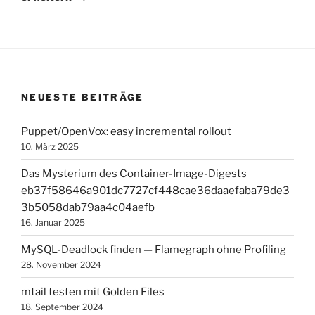
NEUESTE BEITRÄGE
Puppet/OpenVox: easy incremental rollout
10. März 2025
Das Mysterium des Container-Image-Digests
eb37f58646a901dc7727cf448cae36daaefaba79de3
3b5058dab79aa4c04aefb
16. Januar 2025
MySQL-Deadlock finden — Flamegraph ohne Profiling
28. November 2024
mtail testen mit Golden Files
18. September 2024