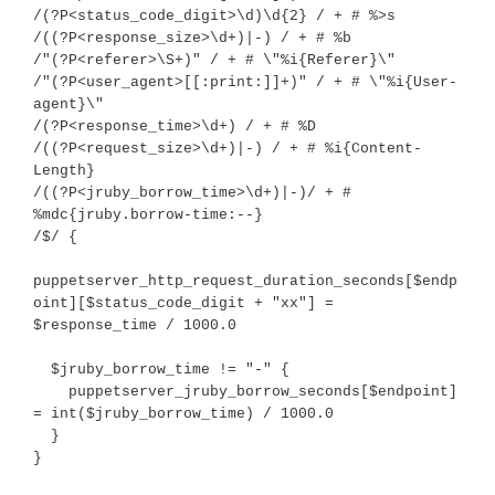
/(?P<status_code_digit>\d)\d{2} / + # %>s

/((?P<response_size>\d+)|-) / + # %b

/"(?P<referer>\S+)" / + # \"%i{Referer}\"

/"(?P<user_agent>[[:print:]]+)" / + # \"%i{User-
agent}\"

/(?P<response_time>\d+) / + # %D

/((?P<request_size>\d+)|-) / + # %i{Content-
Length}

/((?P<jruby_borrow_time>\d+)|-)/ + # 
%mdc{jruby.borrow-time:--}

/$/ {

puppetserver_http_request_duration_seconds[$endp
oint][$status_code_digit + "xx"] = 
$response_time / 1000.0

  $jruby_borrow_time != "-" {

    puppetserver_jruby_borrow_seconds[$endpoint] 
= int($jruby_borrow_time) / 1000.0

  }

}