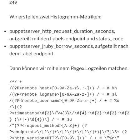
240
Wir erstellen zwei Histogramm-Metriken:
puppetserver_http_request_duration_seconds,
aufgeteilt mit den Labels endpoint und status_code
puppetserver_jruby_borrow_seconds, aufgeteilt nach
dem Label endpoint
Dann können wir mit einem Regex Logzeilen matchen:
/^/ +

/(?P<remote_host>[0-9A-Za-z\.:-]+) / + # %h

/(?P<remote_logname>[0-9A-Za-z-]+) / + # %l

/(?P<remote_username>[0-9A-Za-z-]+) / + # %u

/\[(?
P<timestamp>\d{2}\/\w{3}\/\d{4}:\d{2}:\d{2}:\d{2
} (\+|-)\d{4})\] / + # %u

/"(?P<request_method>[A-Z]+) (?
P<endpoint>\/[^\/]+\/[^\/]+\/[^\/]+)[\/?]\S+ (?
P<http_version>HTTP\/[0-9\.]+)" / + # \"%r\"
