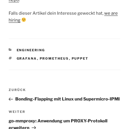
Falls dieser Artikel dein Interesse geweckt hat,
we are
hiring
KATEGORIEN
ENGINEERING
SCHLAGWÖRTER
GRAFANA
,
PROMETHEUS
,
PUPPET
Beitragsnavigation
Vorheriger
ZURÜCK
Beitrag
Bonding-Flapping mit Linux und Supermicro-IPMI
Nächster
WEITER
Beitrag
go-mmproxy: Anwendung um PROXY-Protokoll
erweitern