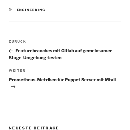
KATEGORIEN
ENGINEERING
Beitragsnavigation
Vorheriger
ZURÜCK
Beitrag
Featurebranches mit Gitlab auf gemeinsamer
Stage-Umgebung testen
Nächster
WEITER
Beitrag
Prometheus-Metriken für Puppet Server mit Mtail
NEUESTE BEITRÄGE