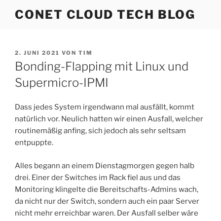
Zum
CONET CLOUD TECH BLOG
Inhalt
springen
VERÖFFENTLICHT
2. JUNI 2021
VON
TIM
AM
Bonding-Flapping mit Linux und
Supermicro-IPMI
Dass jedes System irgendwann mal ausfällt, kommt
natürlich vor. Neulich hatten wir einen Ausfall, welcher
routinemäßig anfing, sich jedoch als sehr seltsam
entpuppte.
Alles begann an einem Dienstagmorgen gegen halb
drei. Einer der Switches im Rack fiel aus und das
Monitoring klingelte die Bereitschafts-Admins wach,
da nicht nur der Switch, sondern auch ein paar Server
nicht mehr erreichbar waren. Der Ausfall selber wäre