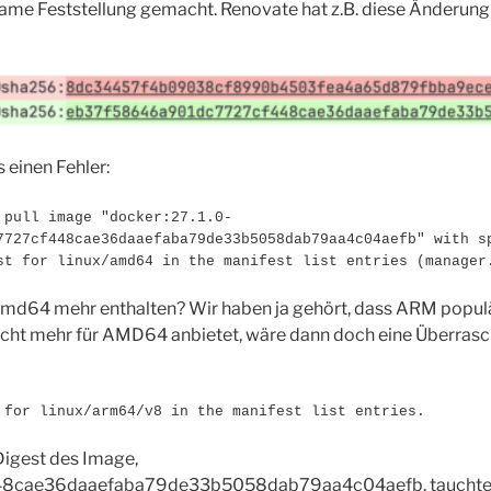
tsame Feststellung gemacht. Renovate hat z.B. diese Änderun
 einen Fehler:
 pull image "docker:27.1.0-
7727cf448cae36daaefaba79de33b5058dab79aa4c04aefb" with s
st for linux/amd64 in the manifest list entries (manager
x/amd64 mehr enthalten? Wir haben ja gehört, dass ARM populä
nicht mehr für AMD64 anbietet, wäre dann doch eine Überrasc
 for linux/arm64/v8 in the manifest list entries.
Digest des Image,
cae36daaefaba79de33b5058dab79aa4c04aefb, tauchte a