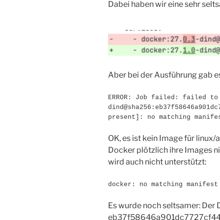
Dabei haben wir eine sehr sel
Aber bei der Ausführung gab es
ERROR: Job failed: failed to
dind@sha256:eb37f58646a901dc
present]: no matching manife
OK, es ist kein Image für linu
Docker plötzlich ihre Images 
wird auch nicht unterstützt:
docker: no matching manifest
Es wurde noch seltsamer: Der 
eb37f58646a901dc7727cf448