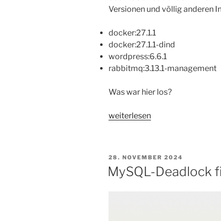
Versionen und völlig anderen I
docker:27.1.1
docker:27.1.1-dind
wordpress:6.6.1
rabbitmq:3.13.1-management
Was war hier los?
„Das
weiterlesen
Mysterium
des
Container-
VERÖFFENTLICHT
28. NOVEMBER 2024
Image-
AM
MySQL-Deadlock fi
Digests
eb37f58646a901dc7727cf44