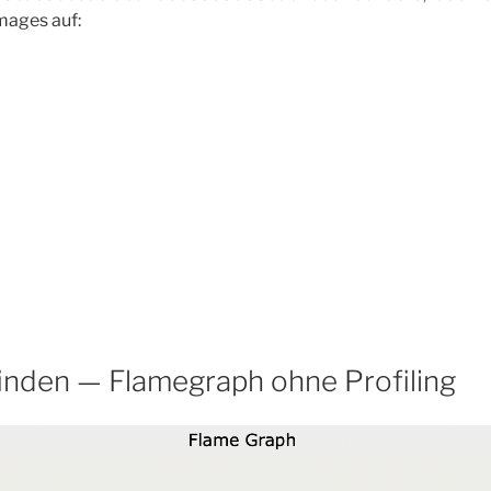
mages auf:
nden — Flamegraph ohne Profiling
8cae36daaefaba79de33b5058dab79aa4c04aefb“