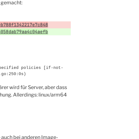
g gemacht:
pecified policies [if-not-
.go:250:0s)
rer wird für Server, aber dass
hung. Allerdings: linux/arm64
uch bei anderen Image-