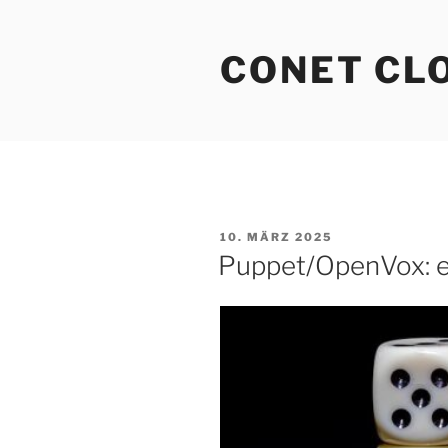
Zum
Inhalt
CONET CL
springen
VERÖFFENTLICHT
10. MÄRZ 2025
AM
Puppet/OpenVox: ea