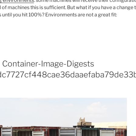
ing environments
: some machines will receive their configurati
of machines this is sufficient. But what if you have a change t
until you hit 100%? Environments are not a great fit:
 Container-Image-Digests
dc7727cf448cae36daaefaba79de33