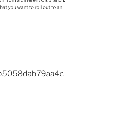
on from a different Git branch.
hat you want to roll out to an
b5058dab79aa4c