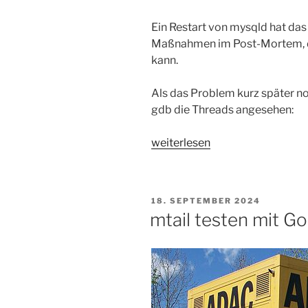
Ein Restart von mysqld hat das 
Maßnahmen im Post-Mortem, da
kann.
Als das Problem kurz später no
gdb die Threads angesehen:
„MySQL-
weiterlesen
Deadlock
finden
—
VERÖFFENTLICHT
18. SEPTEMBER 2024
Flamegraph
AM
mtail testen mit Go
ohne
Profiling“