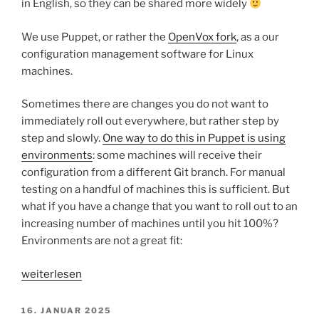
in English, so they can be shared more widely
We use Puppet, or rather the
OpenVox fork
, as a our
configuration management software for Linux
machines.
Sometimes there are changes you do not want to
immediately roll out everywhere, but rather step by
step and slowly.
One way to do this in Puppet is using
environments
: some machines will receive their
configuration from a different Git branch. For manual
testing on a handful of machines this is sufficient. But
what if you have a change that you want to roll out to an
increasing number of machines until you hit 100%?
Environments are not a great fit:
„Puppet/OpenVox:
weiterlesen
easy
incremental
VERÖFFENTLICHT
16. JANUAR 2025