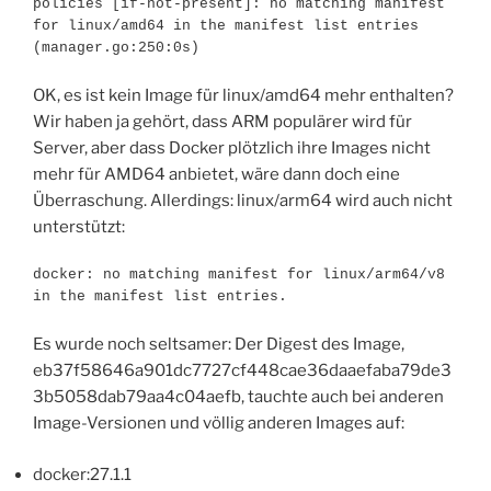
policies [if-not-present]: no matching manifest 
for linux/amd64 in the manifest list entries 
(manager.go:250:0s)
OK, es ist kein Image für linux/amd64 mehr enthalten?
Wir haben ja gehört, dass ARM populärer wird für
Server, aber dass Docker plötzlich ihre Images nicht
mehr für AMD64 anbietet, wäre dann doch eine
Überraschung. Allerdings: linux/arm64 wird auch nicht
unterstützt:
docker: no matching manifest for linux/arm64/v8 
in the manifest list entries.
Es wurde noch seltsamer: Der Digest des Image,
eb37f58646a901dc7727cf448cae36daaefaba79de3
3b5058dab79aa4c04aefb, tauchte auch bei anderen
Image-Versionen und völlig anderen Images auf:
docker:27.1.1