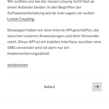
Wir wollten uns bei der neuen Lösung nicht fest an
einen Anbieter binden. In den Begriffen der
Softwareentwicklung würde man sagen: wir wollen
Loose Coupling
.
Deswegen haben wir eine interne API geschaffen, die
zwischen unseren Anwendungen und dem Versender
steht. Diese API ist ein stabiles Interface; worüber eine
SMS versendet wird ist dann nur ein
Implementierungsdetail.
„Unsere
weiterlesen
interne
API
für
Seitennummerierung
Näch
Seite
1
SMS-
Seit
der
Versand“
Beiträge