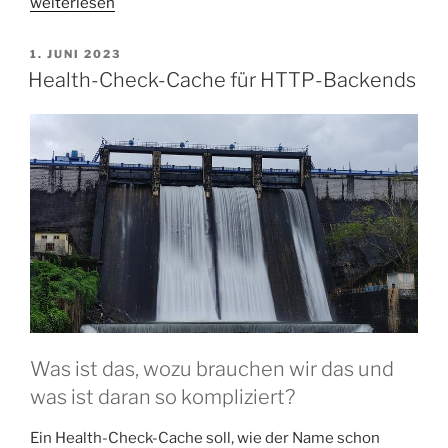
„Linux-
weiterlesen
Packages
erstellen
VERÖFFENTLICHT
1. JUNI 2023
AM
aus
Health-Check-Cache für HTTP-Backends
fertigen
Binaries
–
mit
automatischen
Updates“
Was ist das, wozu brauchen wir das und
was ist daran so kompliziert?
Ein Health-Check-Cache soll, wie der Name schon