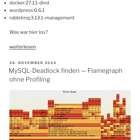
docker:27.1.1-dind
wordpress:6.6.1
rabbitmq:3.13.1-management
Was war hier los?
„Das
weiterlesen
Mysterium
des
VERÖFFENTLICHT
28. NOVEMBER 2024
AM
Container-
MySQL-Deadlock finden — Flamegraph
Image-
ohne Profiling
Digests
eb37f58646a901dc7727cf448cae36daaefaba79de33b50