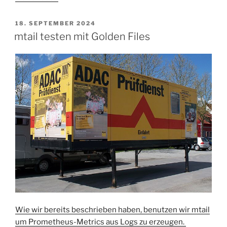
Deadlock
finden
VERÖFFENTLICHT
18. SEPTEMBER 2024
AM
—
mtail testen mit Golden Files
Flamegraph
ohne
Profiling“
Wie wir bereits beschrieben haben, benutzen wir mtail
um Prometheus-Metrics aus Logs zu erzeugen.