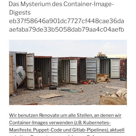
AM
rollout“
Das Mysterium des Container-Image-
Digests
eb37f58646a901dc7727cf448cae36da
aefaba79de33b5058dab79aa4c04aefb
Wir benutzen Renovate um alle Stellen, an denen wir
Container-Images verwenden (z.B. Kubernetes-
Manifeste, Puppet-Code und Gitlab-Pipelines), aktuell