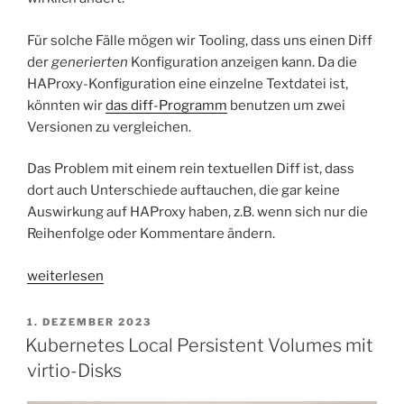
Für solche Fälle mögen wir Tooling, dass uns einen Diff
der
generierten
Konfiguration anzeigen kann. Da die
HAProxy-Konfiguration eine einzelne Textdatei ist,
könnten wir
das diff-Programm
benutzen um zwei
Versionen zu vergleichen.
Das Problem mit einem rein textuellen Diff ist, dass
dort auch Unterschiede auftauchen, die gar keine
Auswirkung auf HAProxy haben, z.B. wenn sich nur die
Reihenfolge oder Kommentare ändern.
„HAProxy-
weiterlesen
Konfiguration
strukturell
VERÖFFENTLICHT
1. DEZEMBER 2023
AM
diffen“
Kubernetes Local Persistent Volumes mit
virtio-Disks