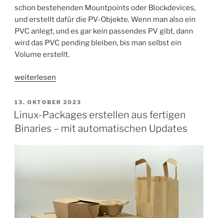
schon bestehenden Mountpoints oder Blockdevices,
und erstellt dafür die PV-Objekte. Wenn man also ein
PVC anlegt, und es gar kein passendes PV gibt, dann
wird das PVC pending bleiben, bis man selbst ein
Volume erstellt.
„Kubernetes
weiterlesen
Local
Persistent
VERÖFFENTLICHT
13. OKTOBER 2023
AM
Volumes
Linux-Packages erstellen aus fertigen
mit
Binaries – mit automatischen Updates
virtio-
Disks“