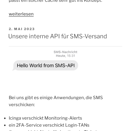
passt ein solcher Cache sehr gut ins Konzept.
„Health-
weiterlesen
Check-
Cache
VERÖFFENTLICHT
2. MAI 2023
AM
für
Unsere interne API für SMS-Versand
HTTP-
Backends“
Bei uns gibt es einige Anwendungen, die SMS
verschicken:
Icinga verschickt Monitoring-Alerts
ein 2FA-Service verschickt Login-TANs