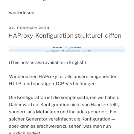
„Structural
weiterlesen
diff
for
VERÖFFENTLICHT
27. FEBRUAR 2024
AM
HAProxy
HAProxy-Konfiguration strukturell diffen
configuration“
(This post is also available
in English
)
Wir benutzen HAProxy für alle unsere eingehenden
HTTP- und sonstigen TCP-Verbindungen.
Die Konfiguration ist die komplexeste, die wir haben.
Daher wird die Konfiguration nicht von Hand erstellt,
sondern aus Metadaten und Includes generiert. Ein
solcher Generator vereinfacht die Konfiguration —
aber kann es erschweren zu sehen, was man nun
wirklich ändert.