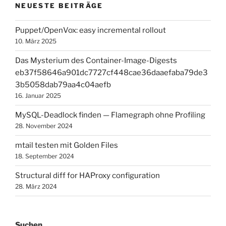
NEUESTE BEITRÄGE
mit
Mtail“
Puppet/OpenVox: easy incremental rollout
10. März 2025
Das Mysterium des Container-Image-Digests
eb37f58646a901dc7727cf448cae36daaefaba79de3
3b5058dab79aa4c04aefb
16. Januar 2025
MySQL-Deadlock finden — Flamegraph ohne Profiling
28. November 2024
mtail testen mit Golden Files
18. September 2024
Structural diff for HAProxy configuration
28. März 2024
Suchen