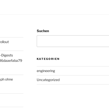
Suchen
ollout
-Digests
KATEGORIEN
36daaefaba79
engineering
aph ohne
Uncategorized