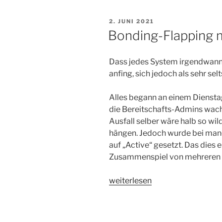
mit
CUE
VERÖFFENTLICHT
2. JUNI 2021
verwalten“
AM
Bonding-Flapping 
Dass jedes System irgendwann m
anfing, sich jedoch als sehr se
Alles begann an einem Dienstag
die Bereitschafts-Admins wach,
Ausfall selber wäre halb so wi
hängen. Jedoch wurde bei manc
auf „Active“ gesetzt. Das dies e
Zusammenspiel von mehreren 
„Bonding-
weiterlesen
Flapping
mit
Linux