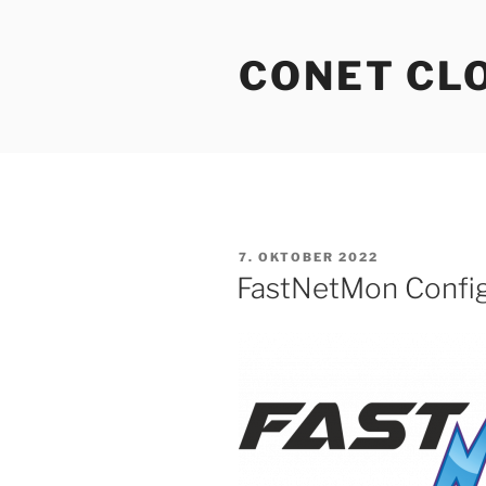
Zum
Inhalt
CONET CL
springen
VERÖFFENTLICHT
7. OKTOBER 2022
AM
FastNetMon Config