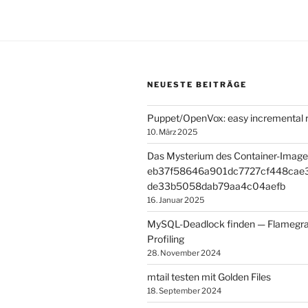
und
Supermicro-
IPMI“
NEUESTE BEITRÄGE
Puppet/OpenVox: easy incremental r
10. März 2025
Das Mysterium des Container-Image
eb37f58646a901dc7727cf448cae
de33b5058dab79aa4c04aefb
16. Januar 2025
MySQL-Deadlock finden — Flamegr
Profiling
28. November 2024
mtail testen mit Golden Files
18. September 2024