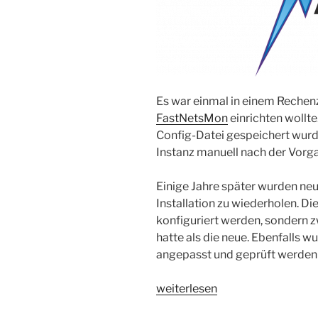
Es war einmal in einem Rechenze
FastNetsMon
einrichten wollte
Config-Datei gespeichert wurde
Instanz manuell nach der Vorg
Einige Jahre später wurden ne
Installation zu wiederholen. Di
konfiguriert werden, sondern z
hatte als die neue. Ebenfalls 
angepasst und geprüft werden
„FastNetMon
weiterlesen
Configs