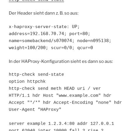
Der Header sieht dann z. B. so aus:
x-haproxy-server-state: UP;
address=192.168.70.74; port=80;
name=somebackend/s070074; node=n095138;
weight=100/200; scur=0/0; qcur=0
In der HAProxy-Konfiguration sieht es dann so aus:
http-check send-state

option httpchk

http-check send meth HEAD uri / ver 
HTTP/1.1 hdr Host "www.example.com" hdr 
Accept "*/*" hdr Accept-Encoding "none" hdr 
User-Agent "HAProxy"

server example 1.2.3.4:80 addr 127.0.0.1 
port 62040 inter 10000 fall 2 rise 2