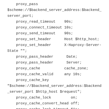
    proxy_pass            
$scheme://$backend_server_address:$backend_
server_port;

    proxy_read_timeout    90s;

    proxy_connect_timeout 10s;

    proxy_send_timeout    90s;

    proxy_set_header      Host $http_host;

    proxy_set_header      X-Haproxy-Server-
State "";

    proxy_pass_header      Date;

    proxy_pass_header      Server;

    proxy_cache           cache_zone;

    proxy_cache_valid     any 10s;

    proxy_cache_key           
"$scheme://$backend_server_address:$backend
_server_port $http_host $request";

    proxy_cache_lock         on;

    proxy_cache_convert_head off;
