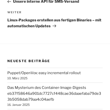
Beitrag
Unsere interne API für SMS-Versand
Nächster
WEITER
Beitrag
Linux-Packages erstellen aus fertigen Binaries – mit
automatischen Updates
NEUESTE BEITRÄGE
Puppet/OpenVox: easy incremental rollout
10. März 2025
Das Mysterium des Container-Image-Digests
eb37f58646a901dc7727cf448cae36daaefaba79de3
3b5058dab79aa4c04aefb
16. Januar 2025