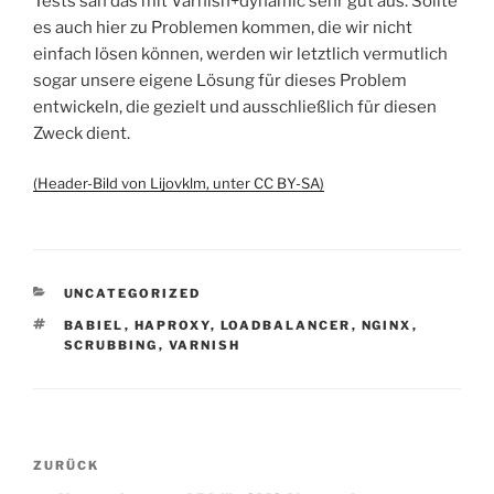
Tests sah das mit Varnish+dynamic sehr gut aus. Sollte
es auch hier zu Problemen kommen, die wir nicht
einfach lösen können, werden wir letztlich vermutlich
sogar unsere eigene Lösung für dieses Problem
entwickeln, die gezielt und ausschließlich für diesen
Zweck dient.
(Header-Bild von Lijovklm, unter CC BY-SA)
KATEGORIEN
UNCATEGORIZED
SCHLAGWÖRTER
BABIEL
,
HAPROXY
,
LOADBALANCER
,
NGINX
,
SCRUBBING
,
VARNISH
Beitragsnavigation
Vorheriger
ZURÜCK