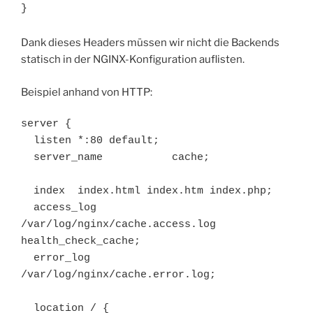
}
Dank dieses Headers müssen wir nicht die Backends
statisch in der NGINX-Konfiguration auflisten.
Beispiel anhand von HTTP:
server {

  listen *:80 default;

  server_name           cache;

  index  index.html index.htm index.php;

  access_log            
/var/log/nginx/cache.access.log 
health_check_cache;

  error_log             
/var/log/nginx/cache.error.log;

  location / {
