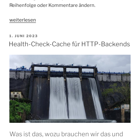
Reihenfolge oder Kommentare ändern.
„HAProxy-
weiterlesen
Konfiguration
strukturell
VERÖFFENTLICHT
1. JUNI 2023
AM
diffen“
Health-Check-Cache für HTTP-Backends
Was ist das, wozu brauchen wir das und