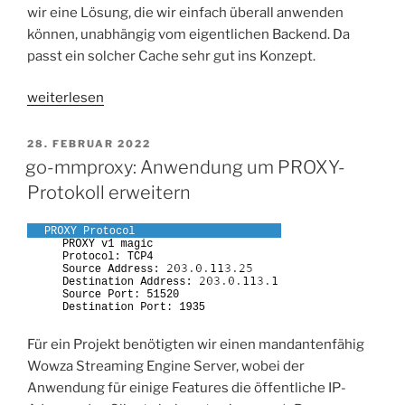
wir eine Lösung, die wir einfach überall anwenden
können, unabhängig vom eigentlichen Backend. Da
passt ein solcher Cache sehr gut ins Konzept.
„Health-
weiterlesen
Check-
Cache
VERÖFFENTLICHT
28. FEBRUAR 2022
AM
für
go-mmproxy: Anwendung um PROXY-
HTTP-
Protokoll erweitern
Backends“
Für ein Projekt benötigten wir einen mandantenfähig
Wowza Streaming Engine Server, wobei der
Anwendung für einige Features die öffentliche IP-