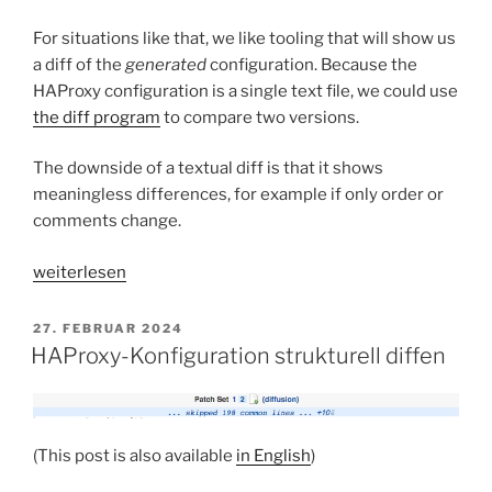
For situations like that, we like tooling that will show us
a diff of the
generated
configuration. Because the
HAProxy configuration is a single text file, we could use
the diff program
to compare two versions.
The downside of a textual diff is that it shows
meaningless differences, for example if only order or
comments change.
„Structural
weiterlesen
diff
for
VERÖFFENTLICHT
27. FEBRUAR 2024
AM
HAProxy
HAProxy-Konfiguration strukturell diffen
configuration“
(This post is also available
in English
)