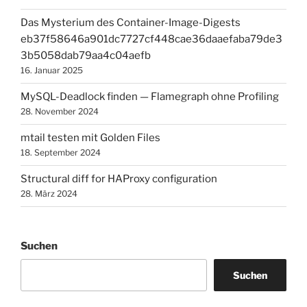
Das Mysterium des Container-Image-Digests
eb37f58646a901dc7727cf448cae36daaefaba79de3
3b5058dab79aa4c04aefb
16. Januar 2025
MySQL-Deadlock finden — Flamegraph ohne Profiling
28. November 2024
mtail testen mit Golden Files
18. September 2024
Structural diff for HAProxy configuration
28. März 2024
Suchen
Suchen