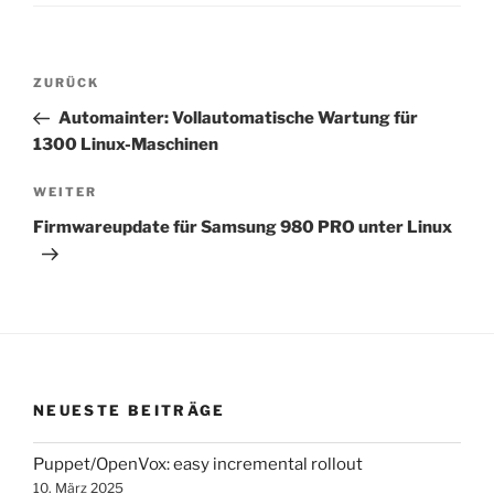
Beitragsnavigation
Vorheriger
ZURÜCK
Beitrag
Automainter: Vollautomatische Wartung für
1300 Linux-Maschinen
Nächster
WEITER
Beitrag
Firmwareupdate für Samsung 980 PRO unter Linux
NEUESTE BEITRÄGE
Puppet/OpenVox: easy incremental rollout
10. März 2025