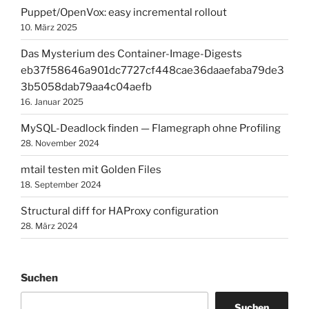
Puppet/OpenVox: easy incremental rollout
10. März 2025
Das Mysterium des Container-Image-Digests
eb37f58646a901dc7727cf448cae36daaefaba79de3
3b5058dab79aa4c04aefb
16. Januar 2025
MySQL-Deadlock finden — Flamegraph ohne Profiling
28. November 2024
mtail testen mit Golden Files
18. September 2024
Structural diff for HAProxy configuration
28. März 2024
Suchen
Suchen