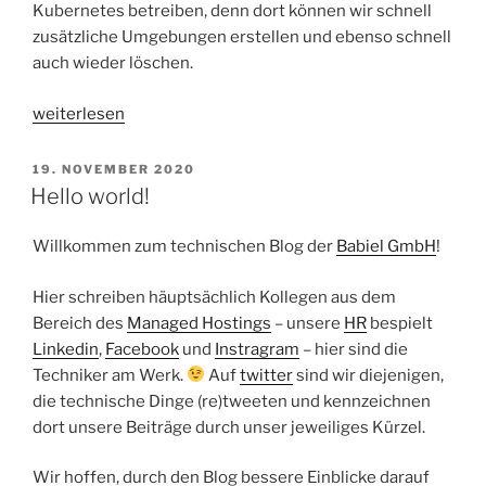
Kubernetes betreiben, denn dort können wir schnell
zusätzliche Umgebungen erstellen und ebenso schnell
auch wieder löschen.
„Featurebranches
weiterlesen
mit
Gitlab
VERÖFFENTLICHT
19. NOVEMBER 2020
AM
auf
Hello world!
gemeinsamer
Stage-
Willkommen zum technischen Blog der
Babiel GmbH
!
Umgebung
testen“
Hier schreiben häuptsächlich Kollegen aus dem
Bereich des
Managed Hostings
– unsere
HR
bespielt
Linkedin
,
Facebook
und
Instragram
– hier sind die
Techniker am Werk.
Auf
twitter
sind wir diejenigen,
die technische Dinge (re)tweeten und kennzeichnen
dort unsere Beiträge durch unser jeweiliges Kürzel.
Wir hoffen, durch den Blog bessere Einblicke darauf