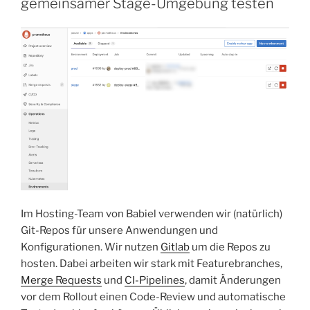
gemeinsamer Stage-Umgebung testen
Binaries
–
mit
automatischen
Updates“
Im Hosting-Team von Babiel verwenden wir (natürlich)
Git-Repos für unsere Anwendungen und
Konfigurationen. Wir nutzen
Gitlab
um die Repos zu
hosten. Dabei arbeiten wir stark mit Featurebranches,
Merge Requests
und
CI-Pipelines
, damit Änderungen
vor dem Rollout einen Code-Review und automatische