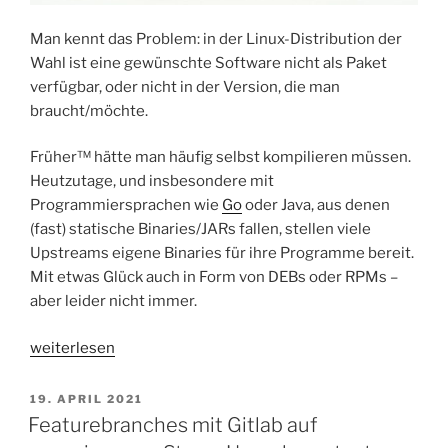
Man kennt das Problem: in der Linux-Distribution der
Wahl ist eine gewünschte Software nicht als Paket
verfügbar, oder nicht in der Version, die man
braucht/möchte.
Früher™ hätte man häufig selbst kompilieren müssen.
Heutzutage, und insbesondere mit
Programmiersprachen wie
Go
oder Java, aus denen
(fast) statische Binaries/JARs fallen, stellen viele
Upstreams eigene Binaries für ihre Programme bereit.
Mit etwas Glück auch in Form von DEBs oder RPMs –
aber leider nicht immer.
„Linux-
weiterlesen
Packages
erstellen
VERÖFFENTLICHT
19. APRIL 2021
AM
aus
Featurebranches mit Gitlab auf
fertigen